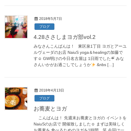
2018年5月7日
ブログ
4.28ささしまヨガ部vol.2
‎みなさんこんばんは！ 東区泉1丁目 ヨガとアーユ
ルヴェーダのお店 NaiuS yoga＆healingの加藤で
す☺︎ GW明けの今日名古屋は 1日雨でした☔︎ みな
さんいかがお過ごしでしょうか
&nbs […]
2018年4月13日
ブログ
お蕎麦とヨガ
こんばんは！ 先週末お蕎麦とヨガの イベントを
NaiuSのお店で 開催致しました☺︎ まずは美味しく
お蕎麦を 食べるためのヨガを1時間。笑 今回は一