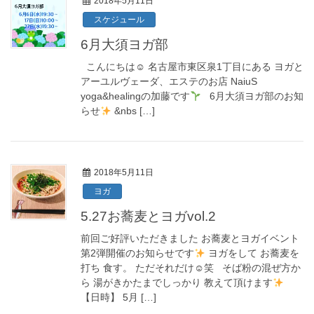
2018年5月11日
スケジュール
6月大須ヨガ部
こんにちは☺︎ 名古屋市東区泉1丁目にある ヨガと
アーユルヴェーダ、エステのお店 NaiuS
yoga&healingの加藤です
6月大須ヨガ部のお知
らせ
&nbs […]
2018年5月11日
ヨガ
5.27お蕎麦とヨガvol.2
前回ご好評いただきました お蕎麦とヨガイベント
第2弾開催のお知らせです
ヨガをして お蕎麦を
打ち 食す。 ただそれだけ☺︎笑 そば粉の混ぜ方か
ら 湯がきかたまでしっかり 教えて頂けます
【日時】 5月 […]