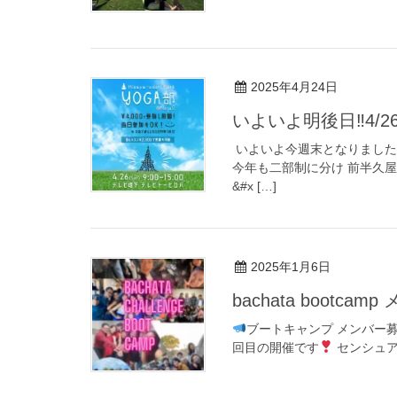
2025年4月24日
いよいよ明後日‼︎4/
⁡ いよいよ今週末となりまし
今年も二部制に分け 前半久
&#x […]
2025年1月6日
bachata bootca
ブートキャンプ メンバー
回目の開催です
センシュア