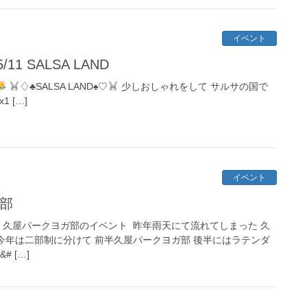
イベント
1 SALSA LAND
♢♣︎SALSA LAND♠︎♡
少しおしゃれをして サルサの国で
 […]
イベント
ガ部
 久屋パークヨガ部のイベント ⁡ 昨年雨天にて流れてしまった 久
⁡ 今年は二部制に分けて 前半久屋パークヨガ部 後半にはラテンダ
 […]