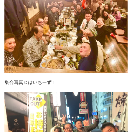
集合写真☺︎はいちーず！