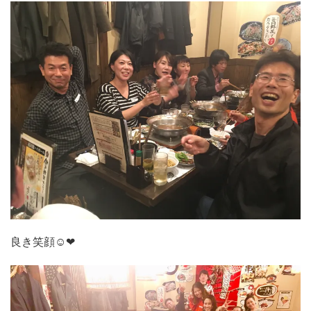
良き笑顔☺︎❤︎