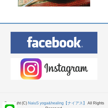
Copyright (C)
NaiuS yoga&healing【ナイアス】
All Rights